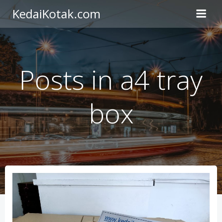
Skip
KedaiKotak.com
to
content
Posts in a4 tray
box