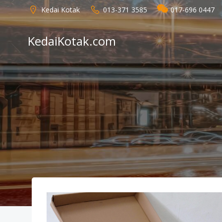
Skip
Kedai Kotak
013-371 3585
017-696 0447
to
content
KedaiKotak.com