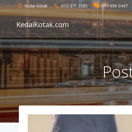
Skip
Kedai Kotak
013-371 3585
017-696 0447
to
content
KedaiKotak.com
Post