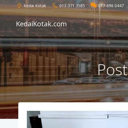
Skip
Kedai Kotak
013-371 3585
017-696 0447
to
content
KedaiKotak.com
Post