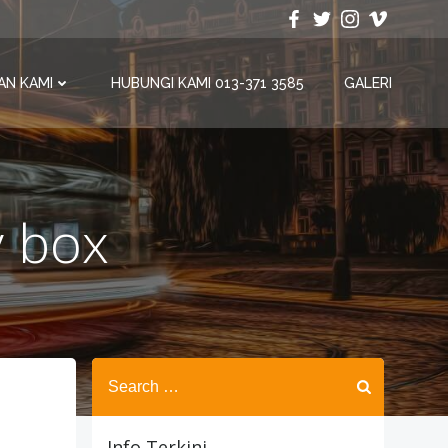
AN KAMI
HUBUNGI KAMI 013-371 3585
GALERI
y box
Search
for:
Info Terkini