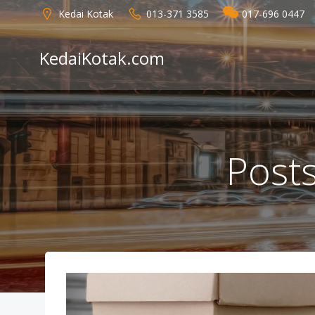
Skip
Kedai Kotak
013-371 3585
017-696 0447
to
content
KedaiKotak.com
Posts