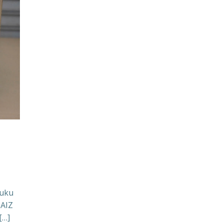
Buku
SAIZ
[…]