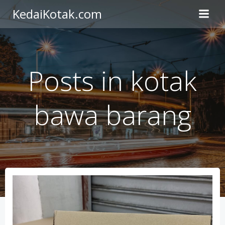
Skip
KedaiKotak.com
to
content
Posts in kotak
bawa barang