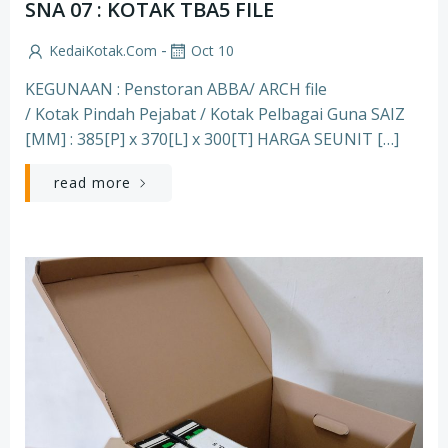
SNA 07 : KOTAK TBA5 FILE
-
KedaiKotak.com
Oct 10
KEGUNAAN : Penstoran ABBA/ ARCH file
/ Kotak Pindah Pejabat / Kotak Pelbagai Guna SAIZ
[MM] : 385[P] x 370[L] x 300[T] HARGA SEUNIT […]
read more