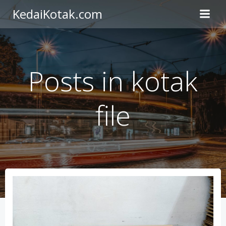
Skip
KedaiKotak.com
to
content
Posts in kotak
file