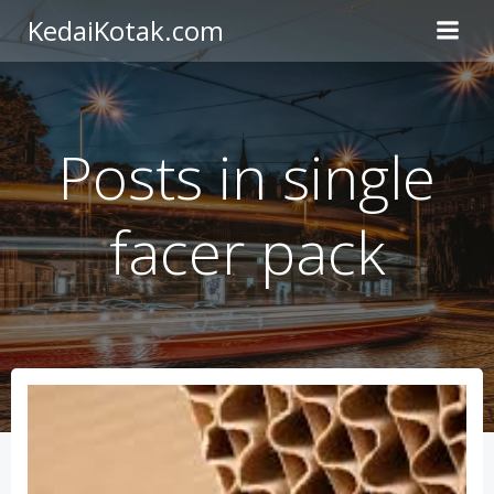
Skip
KedaiKotak.com
to
content
Posts in single
facer pack