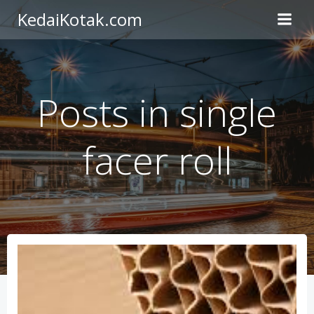
Skip
KedaiKotak.com
to
content
Posts in single
facer roll