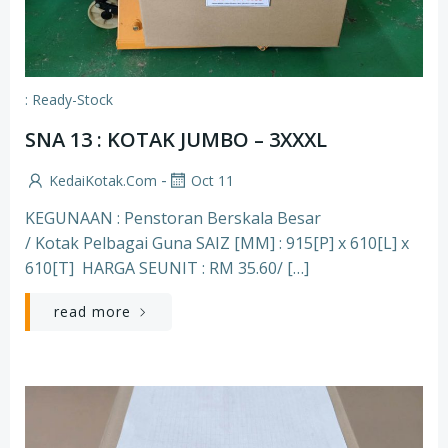
: Ready-Stock
SNA 13 : KOTAK JUMBO – 3XXXL
-
KedaiKotak.com
Oct 11
KEGUNAAN : Penstoran Berskala Besar
/ Kotak Pelbagai Guna SAIZ [MM] : 915[P] x 610[L] x
610[T] HARGA SEUNIT : RM 35.60/ […]
read more