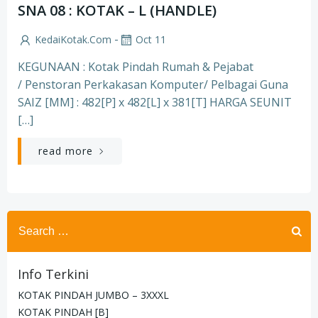
SNA 08 : KOTAK – L (HANDLE)
-
KedaiKotak.com
Oct 11
KEGUNAAN : Kotak Pindah Rumah & Pejabat
/ Penstoran Perkakasan Komputer/ Pelbagai Guna
SAIZ [MM] : 482[P] x 482[L] x 381[T] HARGA SEUNIT
[…]
read more
Search
for:
Info Terkini
KOTAK PINDAH JUMBO – 3XXXL
KOTAK PINDAH [B]