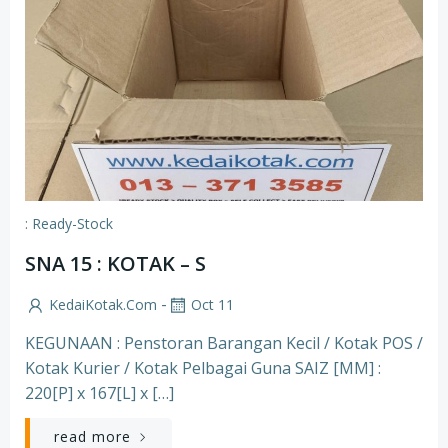
: Ready-Stock
SNA 15 : KOTAK – S
-
KedaiKotak.com
Oct 11
KEGUNAAN : Penstoran Barangan Kecil / Kotak POS /
Kotak Kurier / Kotak Pelbagai Guna SAIZ [MM] :
220[P] x 167[L] x […]
read more