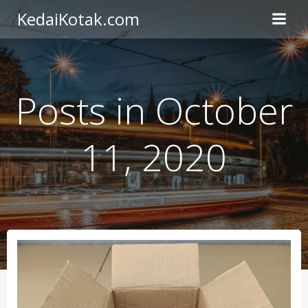
Skip
KedaiKotak.com
to
content
Posts in October
11, 2020