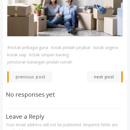
#
kotak pelbagai guna
kotak pindah pejabat
kotak segera
kotak siap
kotak simpan barang
penstoran barangan pindah rumah
Post
Post
next post
previous post
navigation
navigation
No responses yet
Leave a Reply
Your email address will not be published.
Required fields are