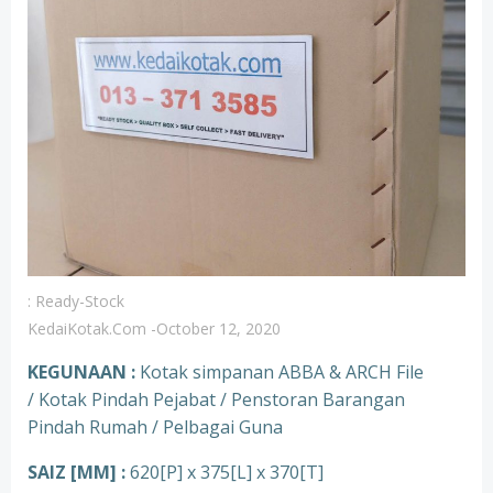
: Ready-Stock
KedaiKotak.com
-
October 12, 2020
KEGUNAAN :
Kotak simpanan ABBA & ARCH File
/ Kotak Pindah Pejabat / Penstoran Barangan
Pindah Rumah / Pelbagai Guna
SAIZ [MM] :
620[P] x 375[L] x 370[T]