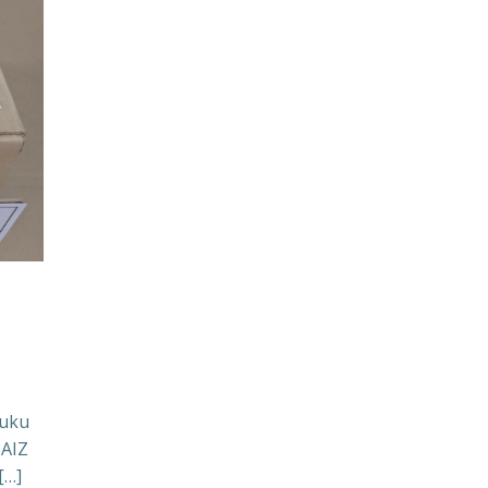
Buku
SAIZ
[…]