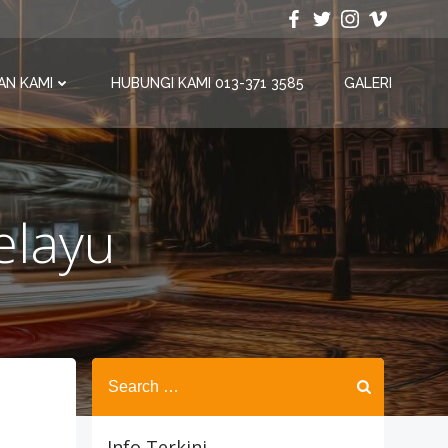
AN KAMI
HUBUNGI KAMI 013-371 3585
GALERI
elayu
Search
for:
Info Terkini