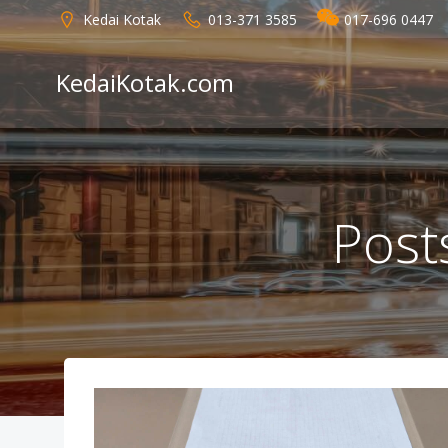
Skip
Kedai Kotak
013-371 3585
017-696 0447
to
content
KedaiKotak.com
Post