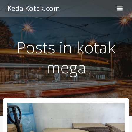
Skip
KedaiKotak.com
to
content
Posts in kotak
mega