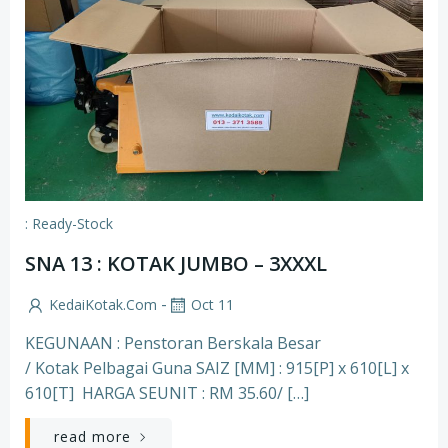
: Ready-Stock
SNA 13 : KOTAK JUMBO – 3XXXL
-
KedaiKotak.com
Oct 11
KEGUNAAN : Penstoran Berskala Besar
/ Kotak Pelbagai Guna SAIZ [MM] : 915[P] x 610[L] x
610[T] HARGA SEUNIT : RM 35.60/ […]
read more