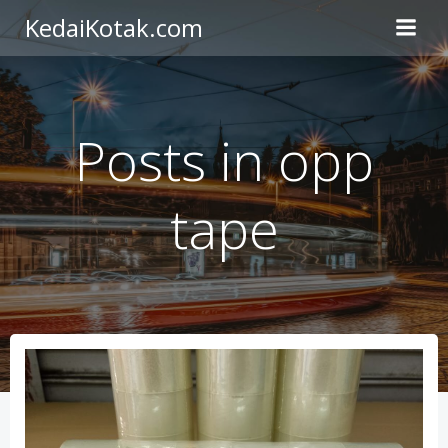
Skip
KedaiKotak.com
to
content
Posts in opp
tape