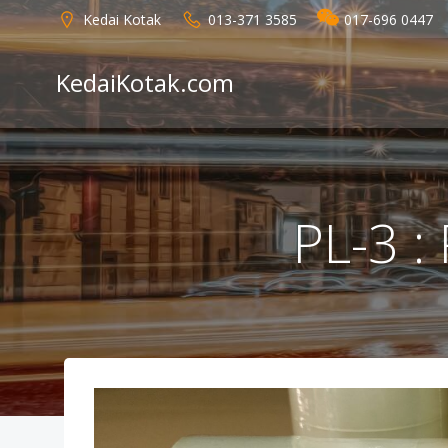
Skip
Kedai Kotak
013-371 3585
017-696 0447
to
content
KedaiKotak.com
PL-3 :