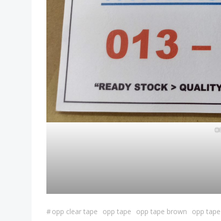
O
#
opp clear tape
opp tape
opp tape brown
opp tape