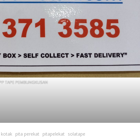
PP TAPE PEMBUNGKUSAN
 kotak
pita perekat
pitapelekat
solatape