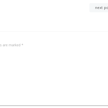
Post
next p
navigation
lds are marked
*