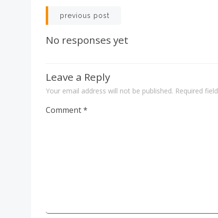
Post
previous post
navigation
No responses yet
Leave a Reply
Your email address will not be published.
Required fie
Comment
*